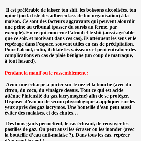
)
Il est préférable de
laisser ton shit, les boissons alcoolisées, ton
opinel
(ou la liste des adhérent-e-s de ton organisation)
à la
maison
. Ce sont des
facteurs aggravants qui peuvent alourdir
une peine au tribunal
(passer du sursis au ferme, par
llemmes"
exemple). En ce qui concerne
l’alcool et le shit
(aussi agréable
que ce soit, et motivant dans ces cas), ils
atténuent les sens et le
repérage dans l’espace
, souvent utiles en cas de précipitation.
Pour l’alcool, enfin, il
dilate les vaisseaux
et peut entraîner des
complications en cas de plaie bénigne
(un coup de matraque,
à tout hasard).
Pendant la manif ou le rassemblement :
Avoir une
écharpe à porter sur le nez et la bouche
(avec du
citron, du coca, du vinaigre dessus. Tout ce qui est acide
atténue l’intensité du gaz lacrymogène) afin de se protéger.
Disposer
d’eau ou de sérum physiologique à appliquer sur les
yeux après des gaz lacrymos
. Une
bouteille d’eau
peut aussi
éviter des malaises, et des chutes…
Des
bons gants
permettent, le cas échéant, de
renvoyer les
pastilles
de gaz. On peut aussi
les écraser
ou
les inonder
(avec
la bouteille d’eau anti-malaise ?). Dans tous les cas, repérer
d’où vient le vent
!