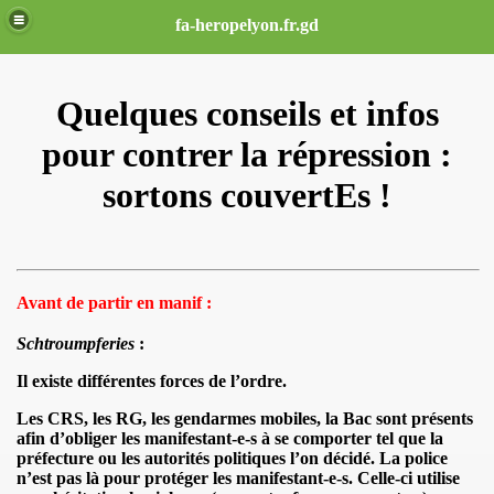
fa-heropelyon.fr.gd
Quelques conseils et infos
pour contrer la répression :
sortons couvertEs !
Avant de partir en manif :
Schtroumpferies
:
COMBAT
Il existe différentes forces de l’ordre.
ME
Les CRS, les RG, les gendarmes mobiles,
la Bac
sont présents
afin d’obliger les manifestant-e-s à se comporter tel que la
E LA POLICE DE 2005 A 2012
préfecture ou les autorités politiques l’on décidé. La police
n’est pas là pour protéger les manifestant-e-s. Celle-ci utilise
13 CLERMONT FERRAND