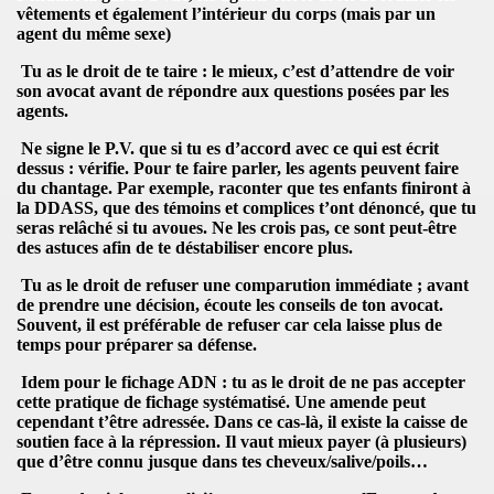
vêtements et également l’intérieur du corps (mais par un
agent du même sexe)
Tu as
le droit de te taire
: le mieux, c’est d’attendre de voir
son avocat avant de répondre aux questions posées par les
agents.
Ne
signe le P.V. que si tu es d’accord avec ce qui est écrit
dessus
: vérifie.
Pour te faire parler, les agents peuvent faire
du chantage
. Par exemple, raconter que tes enfants finiront à
la DDASS
, que des témoins et complices t’ont dénoncé, que tu
seras relâché si tu avoues.
Ne les crois pas, ce sont peut-être
des astuces afin de te déstabiliser encore plus
.
Tu as
le droit de refuser une comparution immédiate
; avant
de prendre une décision, écoute les
conseils de ton avocat
.
Souvent, il est préférable de refuser car cela laisse plus de
temps pour préparer sa défense.
Idem pour le
fichage ADN
: tu as
le droit de ne pas accepter
cette pratique de fichage systématisé.
Une
amende
peut
cependant t’être adressée. Dans ce cas-là, il existe la caisse de
soutien face à la répression. Il vaut mieux payer (à plusieurs)
que d’être connu jusque dans tes cheveux/salive/poils…