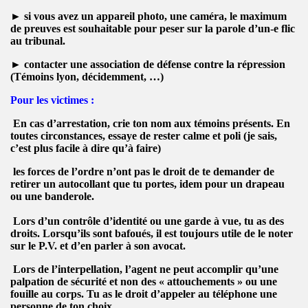
►
si vous avez un
appareil photo
, une
caméra
, le
maximum
de preuves est souhaitable pour peser sur la parole d’un-e flic
au tribunal.
►
contacter une
association de défense contre la répression
(Témoins lyon, décidemment, …)
..
Pour les
victimes
:
En cas d’arrestation,
crie ton nom aux témoins présents
. En
toutes circonstances, essaye de rester calme et poli (je sais,
c’est plus facile à dire qu’à faire)
ur la symbolique de l'extreme droite
les forces de l’ordre n’ont pas le droit de te demander de
retirer un autocollant que tu portes, idem pour un drapeau
tion, Gav
ou une banderole.
Lors d’un contrôle d’identité ou une garde à vue, tu as des
droits. Lorsqu’ils sont bafoués, il est toujours utile de le noter
sur le P.V. et d’en parler à son avocat.
anifestants mai 2011
Lors de l’interpellation,
l’agent ne peut accomplir qu’une
palpation de sécurité et non des « attouchements » ou une
fouille au corps
. Tu as
le droit d’appeler
au téléphone une
personne de ton choix.