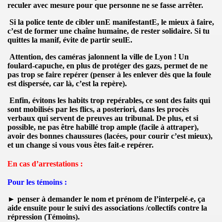
NTERNATIONAUX
reculer avec mesure
pour que personne ne se fasse arrêter.
Si la police tente de cibler unE manifestantE, le mieux à faire,
IBERTAIRES2011
c’est de
former une chaîne humaine
, de rester solidaire. Si tu
quittes la manif, évite de partir seulE.
herches anarchistes)
Attention,
des caméras jalonnent la ville de Lyon
! Un
foulard-capuche
, en plus de protéger des gazs, permet de ne
pas trop se faire repérer (penser à
les enlever dès que la foule
est dispersée
, car là, c’est la repère).
Enfin,
évitons les habits trop repérables
, ce sont des faits qui
sont mobilisés par les flics, a posteriori, dans les procès
RCHISTE
verbaux qui servent de preuves au tribunal. De plus, et si
possible, ne
pas être habillé trop ample
(facile à attraper),
autres...
avoir des
bonnes chaussures
(lacées, pour courir c’est mieux),
et un
change
si vous vous êtes fait-e repérer.
En cas d’arrestations :
Pour les
témoins
:
►
penser à
demander le nom et prénom de l’interpelé-e
, ça
aide ensuite pour le suivi des associations /collectifs contre la
répression (Témoins).