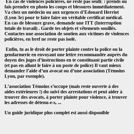
En
cas de violences policières
, ne reste pas seulE :
prends ou
fais prendre en photo les coups et blessures immédiatement
.
Va chez un
médecin ou aux urgences
d’Edouard Herriot
(Lyon 3e) pour te faire faire un véritable certificat médical.
En cas de blessure grave,
demande une ITT
(Interruption
totale de travail) .
Garde tes objets et vêtements souillés
.
Contactes
une association de soutien aux victimes de violences
policières
, en bref ne reste pas isolé.
Enfin, tu as
le droit de porter plainte contre la police ou la
gendarmerie en envoyant une lettre recommandée auprès du
doyen des juges d’instructions en te constituant partie civile
(et pas en allant le faire à un poste de police) Il vaut mieux
demander l’aide d’un avocat ou d’une association
(Témoins
Lyon, par exemple).
L’association
Témoins
s’occupe (mais reste ouverte à des
aides extérieures !) du suivi des arrestations et peut aider à
trouver des avocats, à porter plainte pour violence, à trouver
les adresses de détenu-e-s, ...
Un guide juridique plus complet est aussi disponible