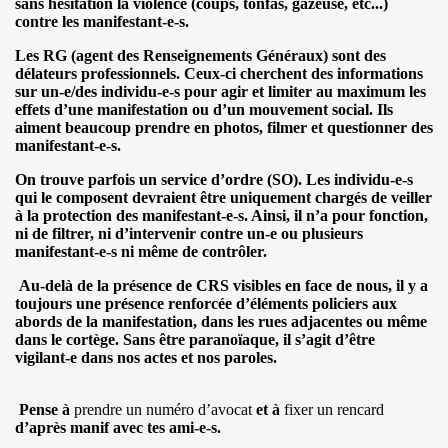
sans hésitation la violence (coups, tonfas, gazeuse, etc...)
contre les manifestant-e-s.
Les RG (agent des Renseignements Généraux) sont des
délateurs professionnels. Ceux-ci cherchent des informations
DE MONTREAL 2013
sur un-e/des individu-e-s pour agir et limiter au maximum les
effets d’une manifestation ou d’un mouvement social. Ils
aiment beaucoup prendre en photos, filmer et questionner des
manifestant-e-s.
On trouve parfois un service d’ordre (SO). Les individu-e-s
qui le composent devraient être uniquement chargés de veiller
 DES ETRANGERS ET DU DROIT D'ASILE
à la protection des manifestant-e-s. Ainsi, il n’a pour fonction,
ni de filtrer, ni d’intervenir contre un-e ou plusieurs
manifestant-e-s ni même de contrôler.
PPORT 2011
Au-delà de la présence de CRS visibles en face de nous, il y a
OITS HUMAINS 2012
toujours une présence renforcée d’éléments policiers aux
abords de la manifestation, dans les rues adjacentes ou même
dans le cortège
. Sans être paranoïaque, il s’agit d’être
vigilant-e dans nos actes et nos paroles
.
..
Pense à
prendre un numéro d’avocat
et à
fixer un rencard
E
d’après manif avec tes ami-e-s.