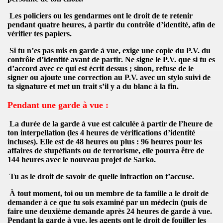
Les policiers ou les gendarmes ont le droit de te retenir
pendant quatre heures, à partir du contrôle d’identité, afin de
vérifier tes papiers.
Si tu n’es
pas mis en garde à vue, exige une copie du P.V. du
contrôle d’identité avant de partir
. Ne
signe le P.V. que si tu es
NELLE
d’accord avec ce qui est écrit dessus
; sinon, refuse de le
signer ou ajoute une correction au P.V. avec un stylo suivi de
ta signature et met un trait s’il y a du blanc à la fin.
Pendant une garde à vue :
La
durée de la garde à vue est calculée à partir de l’heure de
ton interpellation
(les 4 heures de vérifications d’identité
incluses). Elle est de
48 heures ou plus : 96 heures
pour les
s...
affaires de stupéfiants ou de terrorisme, elle pourra être de
144 heures avec le nouveau projet de Sarko.
Tu as
le droit de savoir de quelle infraction on t’accuse
.
À tout moment,
toi ou un membre de ta famille a le droit de
demander à ce que tu sois examiné par un médecin
(puis de
faire une deuxième demande après 24 heures de garde à vue.
Pendant la garde à vue, les agents ont le droit de fouiller les