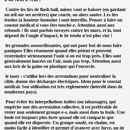
Contre les
tirs de flash ball
, mieux vaut
se baisser
(en gardant
un œil sur ses arrières) que courir, ou alors
sauter
. Les
tirs
tendus
(à hauteur humaine ) sont
interdits
. Penser à faire
un
constat médical si vous êtes touché-e
.
Attention aussi aux
rebonds
! Ils sont parfois envoyés contre les murs, et là, tout
dépend de l’angle d’impact, le tir tendu n’est plus visé !
les
grenades assourdissantes
, qui ont pour but de nous
faire
.
paniquer
Elles résonnent quand elles pètent et
peuvent
restreindre sérieusement l’ouïe si on est trop près
. Elles sont
généralement lancées en l’air, mais pas trop.
Attention
aussi
aux bris de la gaine en plastique
qui l’encercle.
.
le
taser
: s’utilise lors des arrestations pour
neutraliser la
cible
, donne des
décharges électriques
.
Idem pour le constat
LA PLANETE
médical
. Son utilisation est très réglementée (interdit dans de
nombreux pays).
Pour
éviter les interpellations isolées
(ou tabassages), qui
empêche une dés-arrestation collective, il est préférable de
rester non seulement groupé-e-s, mais aussi dans la foule
. Une
foule est
toujours plus forte quand elle est compacte que
ves, manif...
quand elle est dispersée
. Un groupe soudé, en chaîne, est
moins facile à identifier et permet
d’avancer avec force
, ou de