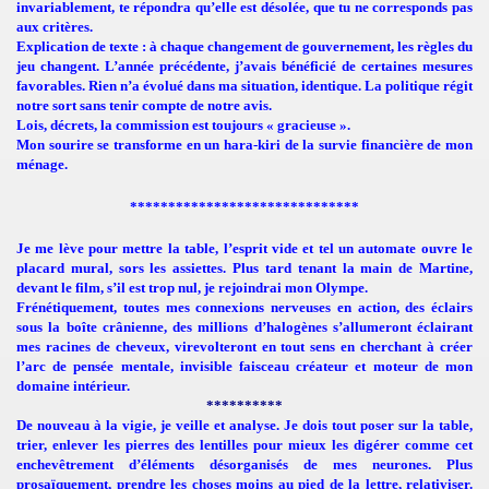
invariablement, te répondra qu’elle est désolée, que tu ne corresponds pas
aux critères.
Explication de texte : à chaque changement de gouvernement, les règles du
jeu changent. L’année précédente, j’avais bénéficié de certaines mesures
favorables. Rien n’a évolué dans ma situation, identique. La politique régit
notre sort sans tenir compte de notre avis.
Lois, décrets, la commission est toujours « gracieuse ».
Mon sourire se transforme en un hara-kiri de la survie financière de mon
ménage.
******************************
Je me lève pour mettre la table, l’esprit vide et tel un automate ouvre le
placard mural, sors les assiettes. Plus tard tenant la main de Martine,
devant le film, s’il est trop nul, je rejoindrai mon Olympe.
Frénétiquement, toutes mes connexions nerveuses en action, des éclairs
.
sous la boîte crânienne, des millions d’halogènes s’allumeront éclairant
mes racines de cheveux, virevolteront en tout sens en cherchant à créer
l’arc de pensée mentale, invisible faisceau créateur et moteur de mon
domaine intérieur.
**********
.
De nouveau à la vigie, je veille et analyse. Je dois tout poser sur la table,
trier, enlever les pierres des lentilles pour mieux les digérer comme cet
LA PLANETE
enchevêtrement d’éléments désorganisés de mes neurones. Plus
prosaïquement, prendre les choses moins au pied de la lettre, relativiser.