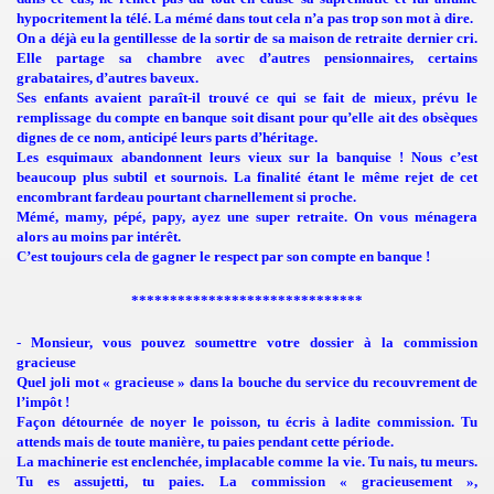
)
hypocritement la télé. La mémé dans tout cela n’a pas trop son mot à dire.
On a déjà eu la gentillesse de la sortir de sa maison de retraite dernier cri.
Elle partage sa chambre avec d’autres pensionnaires, certains
grabataires, d’autres baveux.
Ses enfants avaient paraît-il trouvé ce qui se fait de mieux, prévu le
llemmes"
remplissage du compte en banque soit disant pour qu’elle ait des obsèques
dignes de ce nom, anticipé leurs parts d’héritage.
Les esquimaux abandonnent leurs vieux sur la banquise ! Nous c’est
beaucoup plus subtil et sournois. La finalité étant le même rejet de cet
encombrant fardeau pourtant charnellement si proche.
Mémé, mamy, pépé, papy, ayez une super retraite. On vous ménagera
alors au moins par intérêt.
C’est toujours cela de gagner le respect par son compte en banque !
******************************
- Monsieur, vous pouvez soumettre votre dossier à la commission
gracieuse
Quel joli mot « gracieuse » dans la bouche du service du recouvrement de
l’impôt !
Façon détournée de noyer le poisson, tu écris à ladite commission. Tu
attends mais de toute manière, tu paies pendant cette période.
La machinerie est enclenchée, implacable comme la vie. Tu nais, tu meurs.
Tu es assujetti, tu paies. La commission « gracieusement »,