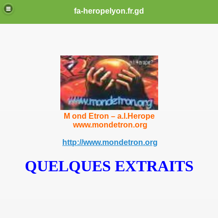
fa-heropelyon.fr.gd
M ond Etron – a.l.Herope
www.mondetron.org
http://www.mondetron.org
COMBAT
QUELQUES EXTRAITS
ME
E LA POLICE DE 2005 A 2012
13 CLERMONT FERRAND