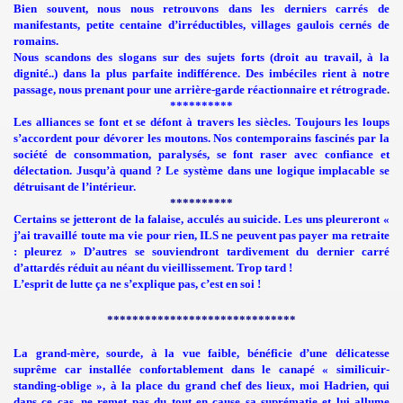
Bien souvent, nous nous retrouvons dans les derniers carrés de
manifestants, petite centaine d’irréductibles, villages gaulois cernés de
romains.
Nous scandons des slogans sur des sujets forts (droit au travail, à la
DE MONTREAL 2013
dignité..) dans la plus parfaite indifférence. Des imbéciles rient à notre
passage, nous prenant pour une arrière-garde réactionnaire et rétrograde
.
**********
Les alliances se font et se défont à travers les siècles. Toujours les loups
s’accordent pour dévorer les moutons. Nos contemporains fascinés par la
société de consommation, paralysés, se font raser avec confiance et
délectation. Jusqu’à quand ? Le système dans une logique implacable se
détruisant de l’intérieur.
 DES ETRANGERS ET DU DROIT D'ASILE
**********
Certains se jetteront de la falaise, acculés au suicide. Les uns pleureront «
PPORT 2011
j’ai travaillé toute ma vie pour rien, ILS ne peuvent pas payer ma retraite
: pleurez » D’autres se souviendront tardivement du dernier carré
OITS HUMAINS 2012
d’attardés réduit au néant du vieillissement. Trop tard !
L’esprit de lutte ça ne s’explique pas, c’est en soi !
******************************
..
La grand-mère, sourde, à la vue faible, bénéficie d’une délicatesse
suprême car installée confortablement dans le canapé « similicuir-
E
standing-oblige », à la place du grand chef des lieux, moi Hadrien, qui
dans ce cas, ne remet pas du tout en cause sa suprématie et lui allume