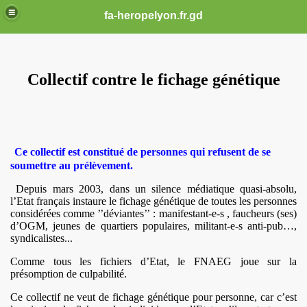
fa-heropelyon.fr.gd
Collectif contre le fichage génétique
Ce collectif est constitué de personnes qui refusent de se
soumettre au prélèvement.
Depuis mars 2003, dans un silence médiatique quasi-absolu,
l’Etat français instaure le fichage génétique de toutes les personnes
considérées comme ’’déviantes’’ : manifestant-e-s , faucheurs (ses)
COMBAT
d’OGM, jeunes de quartiers populaires, militant-e-s anti-pub…,
syndicalistes...
ME
Comme tous les fichiers d’Etat, le FNAEG joue sur la
présomption de culpabilité.
E LA POLICE DE 2005 A 2012
Ce collectif ne veut de fichage génétique pour personne, car c’est
13 CLERMONT FERRAND