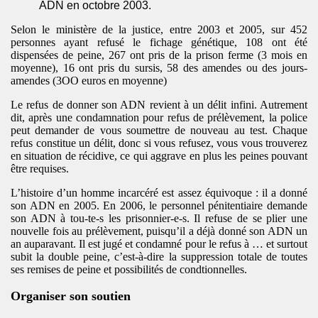
ADN en octobre 2003.
taire (OCL)
Selon le ministère de la justice, entre 2003 et 2005, sur 452
personnes ayant refusé le fichage génétique, 108 ont été
(OLS)
dispensées de peine, 267 ont pris de la prison ferme (3 mois en
moyenne), 16 ont pris du sursis, 58 des amendes ou des jours-
amendes (3OO euros en moyenne)
Le refus de donner son ADN revient à un délit infini. Autrement
dit, après une condamnation pour refus de prélèvement, la police
peut demander de vous soumettre de nouveau au test. Chaque
refus constitue un délit, donc si vous refusez, vous vous trouverez
en situation de récidive, ce qui aggrave en plus les peines pouvant
s de savoirs (RERS)
être requises.
L’histoire d’un homme incarcéré est assez équivoque : il a donné
son ADN en 2005. En 2006, le personnel pénitentiaire demande
son ADN à tou-te-s les prisonnier-e-s. Il refuse de se plier une
re (SIL)
nouvelle fois au prélèvement, puisqu’il a déjà donné son ADN un
an auparavant. Il est jugé et condamné pour le refus à … et surtout
manifestive
subit la double peine, c’est-à-dire la suppression totale de toutes
ses remises de peine et possibilités de condtionnelles.
Organiser son soutien