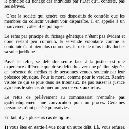
le principe du fichage des individus par l’Etat qu’il conteste, pas
ses dérives.
C’est la société qui génère ces dispositifs de contrôle que les
membres du collectif veulent voir disparaître. Il en appelle à un
DE MONTREAL 2013
mouvement collectif et politique.
Le refus par principe du fichage génétique n’étant pas évident et
donc restant peu commun, la servitude volontaire comme la
contrainte étant bien plus communes, il
reste le refus individuel et
sa suite juridique.
 DES ETRANGERS ET DU DROIT D'ASILE
Passé le refus, se défendre seul-e face à la justice est une
expérience différente que de se défendre avec une pétition signée,
en présence de médias et de personnes venues soutenir par leur
PPORT 2011
présence physique. Pour le moral comme pour le verdict. Rendre
visible ce qui se joue dans les tribunaux, ne pas laisser la justice
OITS HUMAINS 2012
agir dans le silence, donner un peu de voix aux refus.
Le refus de prélèvement au commissariat n’entraîne pas
systématiquement une convocation pour un procès. Certaines
personnes n’ont pas été poursuivies.
..
En fait, il y a plusieurs cas de figure :
E
1)
vous êtes en garde-à-vue pour un autre délit. Là, vous refusez