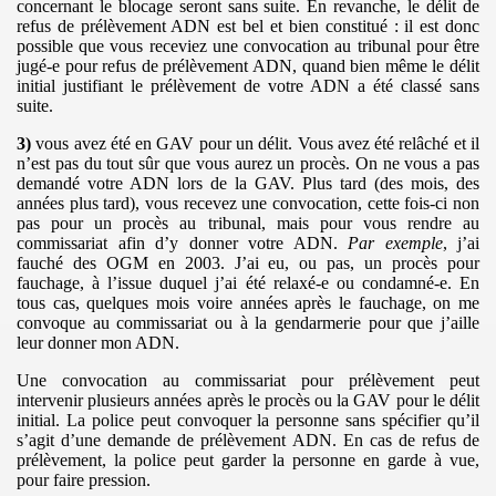
concernant le blocage seront sans suite. En revanche, le délit de
refus de prélèvement ADN est bel et bien constitué : il est donc
possible que vous receviez une convocation au tribunal pour être
jugé-e pour refus de prélèvement ADN, quand bien même le délit
initial justifiant le prélèvement de votre ADN a été classé sans
suite.
3)
vous avez été en GAV pour un délit. Vous avez été relâché et il
n’est pas du tout sûr que vous aurez un procès. On ne vous a pas
.
demandé votre ADN lors de
la GAV. Plus
tard (des mois, des
années plus tard), vous recevez une convocation, cette fois-ci non
pas pour un procès au tribunal, mais pour vous rendre au
commissariat afin d’y donner votre ADN.
Par exemple
, j’ai
fauché des OGM en 2003. J’ai eu, ou pas, un procès pour
.
fauchage, à l’issue duquel j’ai été relaxé-e ou condamné-e. En
tous cas, quelques mois voire années après le fauchage, on me
LA PLANETE
convoque au commissariat ou à la gendarmerie pour que j’aille
leur donner mon ADN.
Une convocation au commissariat pour prélèvement peut
intervenir plusieurs années après le procès ou
la GAV
pour le délit
initial. La police peut convoquer la personne sans spécifier qu’il
s’agit d’une demande de prélèvement ADN. En cas de refus de
ves, manif...
prélèvement, la police peut garder la personne en garde à vue,
pour faire pression.