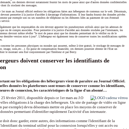
ur demande, ces derniers devront notamment fournir les mots de passe ainsi que d'autres données confidentielles
e dont ils stockent des messages.
e 1er mars au Journal officiel renforce les obligations faites aux hébergeurs de contenus sur le web. Désormais,
t devront permettre à la justice d'accéder à davantage d'informations. Il leur faudra fournir des données privées
e comme par exemple son ou ses numéros de téléphone ou les éléments liées au paiement de son éventuel
 service.
 également que les responsables du site devront apporter les pseudonymes utilisés ainsi que les adresses de
nique ou de compte associées. Pour permettre à la justice d'accéder aux données stockées par l'internaute, les
ntenus devront même révéler "le mot de passe ainsi que les données permettant de le vérifier ou de le
eur dernière version mise à jour". L'hébergeur est également tenu de conserver toutes les modifications opérées
es.
 concerne les personnes physiques ou morales qui assurent, même à titre gratuit, le stockage de messages de
xte, image, sons,etc...). En guise de compensation financière, ces derniers pourront obtenir de l'Etat un
nt le montant sera fixé conjointement par l'Intérieur et par Bercy.
ergeurs doivent conserver les identifiants de
ion
ortant sur les obligations des hébergeurs vient de paraître au Journal Officiel.
uelles données les plateformes sont tenues de conserver comme les identifiants,
t heures de connexion, les caractéristiques de la ligne d'un abonné…
 25 février 2011, disponible depuis ce 1er mars au J.O
elles obligations à la charge des hébergeurs. Un site de partage de vidéo en ligne
n par exemple) devra désormais mettre en place les moyens de conserver de
onnées permettant d'identifier rapidement l'activité d'un internaute.
 doit donc garder, entre autres, des informations comme l'identifiant de la
'identifiant du terminal utilisé pour la connexion lorsqu'elles y ont accès ou