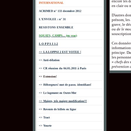
encore les d
INTERNATIONAL
en clair ou 
ACRIMED n° 133 decembre 2012
D'autres don
L'ENVOLEE : n° 31
prénom, les 
grave, le dé
RESISTONS ENSEMBLE
ou de le mod
souscription
SQUATS, CAMPS... (en vrac)
Ces données
L O P P S I 1-2
informations
=> LA LOPPSI 2 EST VOTEE !
principe. Da
les personne
=> Anti-délation
«
chefs des 
prévention d
=> CR réunion du 04.01.2011 à Paris
=> Extension!
=> Hébergeurs! mot de passe, identifiant!
=> Le logement en Outre-Mer
=> Maigre, très maigre modification!!!
=> Revente de billets en ligne
=> Tract
=> Yourte