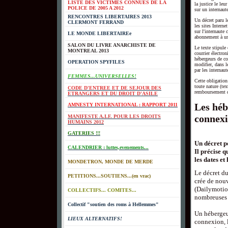
LISTE DES VICTIMES CONNUES DE LA
la justice le le
POLICE DE 2005 A 2012
sur un internaut
RENCONTRES LIBERTAIRES 2013
Un décret paru l
CLERMONT FERRAND
les sites Interne
sur l'internaut
LE MONDE LIBERTAIREe
abonnement à un
SALON DU LIVRE ANARCHISTE DE
Le texte stipule
MONTREAL 2013
courrier électro
hébergeurs de co
OPERATION SPYFILES
modifier, dans l
par les internaut
FEMMES...UNIVERSELLES!
Cette obligation
toute nature (te
CODE D'ENTREE ET DE SEJOUR DES
remboursement do
ETRANGERS ET DU DROIT D'ASILE
Les héb
AMNESTY INTERNATIONAL : RAPPORT 2011
connex
MANIFESTE A.I.F. POUR LES DROITS
HUMAINS 2012
GATERIES !!!
Un décret p
CALENDRIER : luttes,evenements...
Il précise q
les dates e
MONDETRON, MONDE DE MERDE
Le décret du
PETITIONS...SOUTIENS...(en vrac)
crée de nouv
(Dailymotio
COLLECTIFS... COMITES...
nombreuses d
Collectif "soutien des roms à Hellemmes"
Un hébergeur
LIEUX ALTERNATIFS!
connexion, l