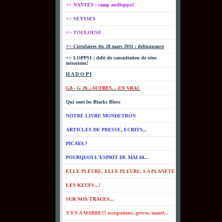
=> NANTES : camp antiloppsi!
=> SEYSSES
=> TOULOUSE
=> Circulaires du 28 mars 2011 : delinquance
=> LOPPSI : delit de consultation de sites
terroristes!
H A D O P I
G8 - G 20...AUTRES... EN VRAC
Qui sont les Blacks Blocs
NOTRE LIVRE MONDETRON
ARTICLES DE PRESSE, ECRITS...
PICAYA ?
POURQUOI L'ESPRIT DE MAI 68...
ELLE PLEURE, ELLE PLEURE, LA PLANETE
LES KEUFS...!
SUR NOS TRACES...
Y'EN A MARRE!!! occupations, greves, manif...