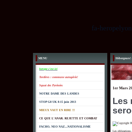
fa-heropelyon
MENU
Hébergeurs! 
herope c'est ici
Tordères : commune autogérée!
Squat des Pyrénées
1er Mars 2
NOTRE DAME DES LANDES
Les 
STOP G8 UK 8-15 juin 2013
sero
MIEUX VAUT EN RIRE !!!
CE QUE L'ANAR. REJETTE ET COMBAT
FACHO, NEO NAZ...NATIONALISME
Les obligations 