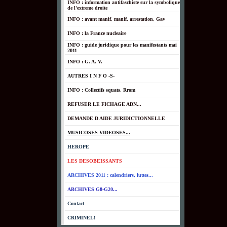
INFO : information antifaschiste sur la symbolique
de l'extreme droite
INFO : avant manif, manif, arrestation, Gav
INFO : la France nucleaire
INFO : guide juridique pour les manifestants mai
2011
INFO : G. A. V.
AUTRES I N F O -S-
INFO : Collectifs squats, Rrom
REFUSER LE FICHAGE ADN...
DEMANDE D AIDE JURIDICTIONNELLE
MUSICOSES VIDEOSES...
HEROPE
LES DESOBEISSANTS
ARCHIVES 2011 : calendriers, luttes...
ARCHIVES G8-G20...
Contact
CRIMINEL!