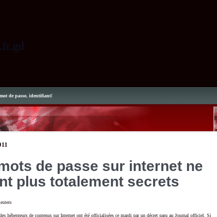
.fr.gd
mot de passe, identifiant!
011
mots de passe sur internet ne
nt plus totalement secrets
des hébergeurs de contenus sur Internet ont été officialisées ce mardi par un décret paru au Journal officiel. Si