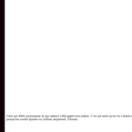
Celui qui défile joyeusement au pas cadencé a déjà gagné mon mépris. C'est par erreur qu'on lui a donné 
puisqu'une moelle épiniére lui suffirait amplement. Einstein.