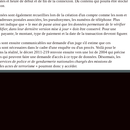
ates et heure de début et de fin de la connexion. Du contenu qui pourra être stocké
non.
nées sont également recueillies lors de la création d'un compte comme les nom et
adresses postales associées, les pseudonymes, les numéros de téléphone. Plus
cret indique que «
le mot de passe ainsi que les données permettant de le vérifier
ifier, dans leur dernière version mise à jour
» doit être conservé. Pour une
 payante, le montant, type de paiement et la date de la transaction devront figurer.
 sont ensuite communicables sur demande d'un juge s'il estime que ces
 sont nécessaires dans le cadre d'une enquête ou d'un procès. Voilà pour le
ns la réalité, le décret 2011-219 renvoie ensuite vers une loi de 2004 qui précise
s qui peuvent faire une demande d'accès à ce type de données. Désormais, les
services de police et de gendarmerie nationales chargés des missions de
es actes de terrorisme
» pourront donc y accéder.