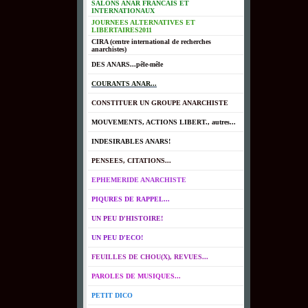
SALONS ANAR FRANCAIS ET
INTERNATIONAUX
JOURNEES ALTERNATIVES ET
LIBERTAIRES2011
CIRA (centre international de recherches
anarchistes)
DES ANARS...pêle-mêle
COURANTS ANAR...
CONSTITUER UN GROUPE ANARCHISTE
MOUVEMENTS, ACTIONS LIBERT., autres...
INDESIRABLES ANARS!
PENSEES, CITATIONS...
EPHEMERIDE ANARCHISTE
PIQURES DE RAPPEL...
UN PEU D'HISTOIRE!
UN PEU D'ECO!
FEUILLES DE CHOU(X), REVUES...
PAROLES DE MUSIQUES...
PETIT DICO