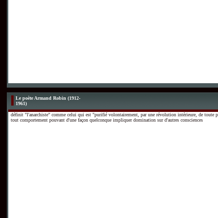
Le poète Armand Robin (1912-
1961)
définit "l'anarchiste" comme celui qui est "purifié volontairement, par une révolution intérieure, de toute 
tout comportement pouvant d'une façon quelconque impliquer domination sur d'autres consciences