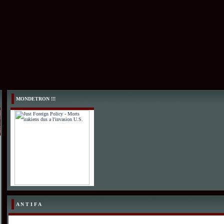
MONDETRON !!!
A N T I F A