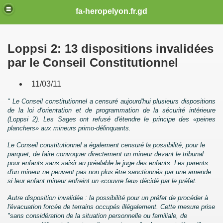
fa-heropelyon.fr.gd
Loppsi 2: 13 dispositions invalidées
par le Conseil Constitutionnel
11/03/11
" Le Conseil constitutionnel a censuré aujourd'hui plusieurs dispositions
de la loi d'orientation et de programmation de la sécurité intérieure
(Loppsi 2). Les Sages ont refusé d'étendre le principe des «peines
planchers» aux mineurs primo-délinquants.
Le Conseil constitutionnel a également censuré la possibilité, pour le
parquet, de faire convoquer directement un mineur devant le tribunal
COMBAT
pour enfants sans saisir au préalable le juge des enfants. Les parents
d'un mineur ne peuvent pas non plus être sanctionnés par une amende
ME
si leur enfant mineur enfreint un «couvre feu» décidé par le préfet.
Autre disposition invalidée : la possibilité pour un préfet de procéder à
E LA POLICE DE 2005 A 2012
l'évacuation forcée de terrains occupés illégalement. Cette mesure prise
"sans considération de la situation personnelle ou familiale, de
13 CLERMONT FERRAND