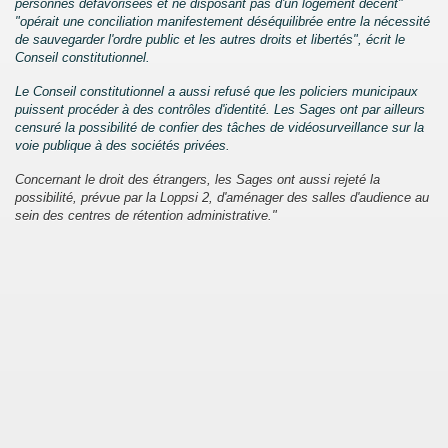
personnes défavorisées et ne disposant pas d'un logement décent"
"opérait une conciliation manifestement déséquilibrée entre la nécessité
de sauvegarder l'ordre public et les autres droits et libertés", écrit le
Conseil constitutionnel.
DE MONTREAL 2013
Le Conseil constitutionnel a aussi refusé que les policiers municipaux
puissent procéder à des contrôles d'identité. Les Sages ont par ailleurs
censuré la possibilité de confier des tâches de vidéosurveillance sur la
voie publique à des sociétés privées.
Concernant le droit des étrangers, les Sages ont aussi rejeté la
possibilité, prévue par la Loppsi 2, d'aménager des salles d'audience au
 DES ETRANGERS ET DU DROIT D'ASILE
sein des centres de rétention administrative."
PPORT 2011
OITS HUMAINS 2012
..
E