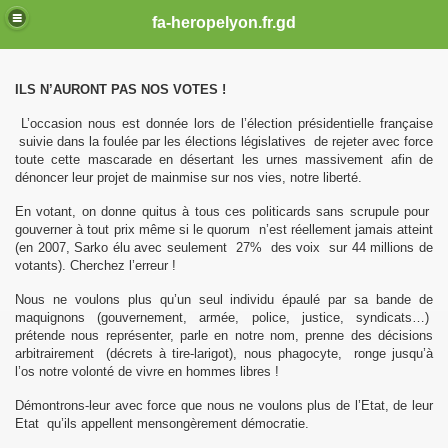
fa-heropelyon.fr.gd
ILS N’AURONT PAS NOS VOTES !
L’occasion nous est donnée lors de l’élection présidentielle française
suivie dans la foulée par les élections législatives de rejeter avec force
toute cette mascarade en désertant les urnes massivement afin de
dénoncer leur projet de mainmise sur nos vies, notre liberté.
En votant, on donne quitus à tous ces politicards sans scrupule pour
gouverner à tout prix même si le quorum n’est réellement jamais atteint
(en 2007, Sarko élu avec seulement 27% des voix sur 44 millions de
votants). Cherchez l’erreur !
Nous ne voulons plus qu’un seul individu épaulé par sa bande de
COMBAT
maquignons (gouvernement, armée, police, justice, syndicats…)
prétende nous représenter, parle en notre nom, prenne des décisions
arbitrairement (décrets à tire-larigot), nous phagocyte, ronge jusqu’à
ME
l’os notre volonté de vivre en hommes libres !
E LA POLICE DE 2005 A 2012
Démontrons-leur avec force que nous ne voulons plus de l’Etat, de leur
Etat qu’ils appellent mensongèrement démocratie.
13 CLERMONT FERRAND