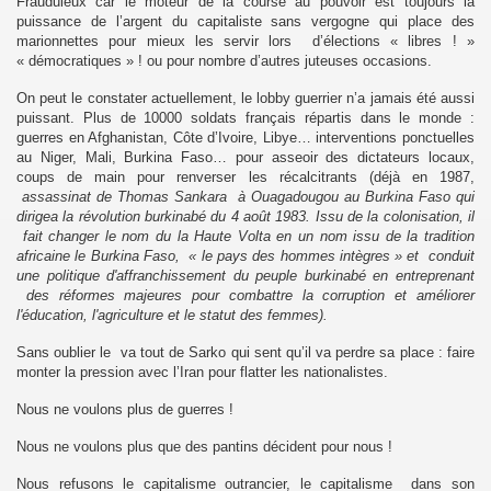
Frauduleux car le moteur de la course au pouvoir est toujours la
)
puissance de l’argent du capitaliste sans vergogne qui place des
marionnettes pour mieux les servir lors d’élections « libres ! »
« démocratiques » ! ou pour nombre d’autres juteuses occasions.
On peut le constater actuellement, le lobby guerrier n’a jamais été aussi
llemmes"
puissant. Plus de 10000 soldats français répartis dans le monde :
guerres en Afghanistan, Côte d’Ivoire, Libye… interventions ponctuelles
au Niger, Mali, Burkina Faso… pour asseoir des dictateurs locaux,
coups de main pour renverser les récalcitrants (déjà en 1987,
assassinat de Thomas Sankara à Ouagadougou au Burkina Faso qui
dirigea la révolution burkinabé du 4 août 1983. Issu de la colonisation, il
fait changer le nom du la Haute Volta en un nom issu de la tradition
africaine le Burkina Faso, « le pays des hommes intègres » et conduit
une politique d'affranchissement du peuple burkinabé en entreprenant
des réformes majeures pour combattre la corruption et améliorer
l'éducation, l'agriculture et le statut des femmes).
Sans oublier le va tout de Sarko qui sent qu’il va perdre sa place : faire
monter la pression avec l’Iran pour flatter les nationalistes.
Nous ne voulons plus de guerres !
Nous ne voulons plus que des pantins décident pour nous !
Nous refusons le capitalisme outrancier, le capitalisme dans son