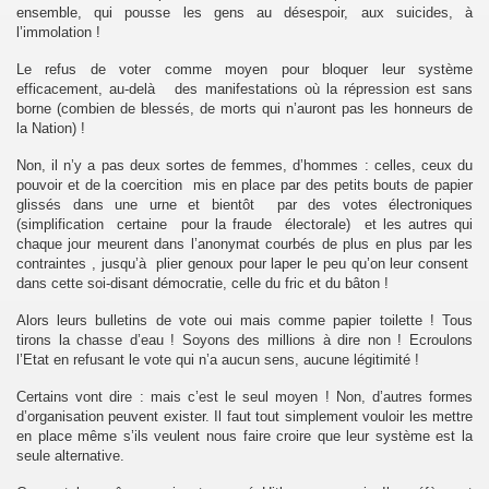
ensemble, qui pousse les gens au désespoir, aux suicides, à
l’immolation !
Le refus de voter comme moyen pour bloquer leur système
efficacement, au-delà des manifestations où la répression est sans
borne (combien de blessés, de morts qui n’auront pas les honneurs de
la Nation) !
Non, il n’y a pas deux sortes de femmes, d’hommes : celles, ceux du
.
pouvoir et de la coercition mis en place par des petits bouts de papier
glissés dans une urne et bientôt par des votes électroniques
sommet de l'Otan
(simplification certaine pour la fraude électorale) et les autres qui
chaque jour meurent dans l’anonymat courbés de plus en plus par les
contraintes , jusqu’à plier genoux pour laper le peu qu’on leur consent
dans cette soi-disant démocratie, celle du fric et du bâton !
Alors leurs bulletins de vote oui mais comme papier toilette ! Tous
tirons la chasse d’eau ! Soyons des millions à dire non ! Ecroulons
l’Etat en refusant le vote qui n’a aucun sens, aucune légitimité !
Certains vont dire : mais c’est le seul moyen ! Non, d’autres formes
d’organisation peuvent exister. Il faut tout simplement vouloir les mettre
en place même s’ils veulent nous faire croire que leur système est la
seule alternative.