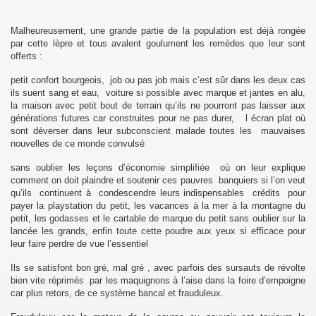
Malheureusement, une grande partie de la population est déjà rongée
par cette lèpre et tous avalent goulument les remèdes que leur sont
offerts :
DE MONTREAL 2013
petit confort bourgeois, job ou pas job mais c’est sûr dans les deux cas
ils suent sang et eau, voiture si possible avec marque et jantes en alu,
la maison avec petit bout de terrain qu’ils ne pourront pas laisser aux
générations futures car construites pour ne pas durer, l écran plat où
sont déverser dans leur subconscient malade toutes les mauvaises
nouvelles de ce monde convulsé
 DES ETRANGERS ET DU DROIT D'ASILE
sans oublier les leçons d’économie simplifiée où on leur explique
PPORT 2011
comment on doit plaindre et soutenir ces pauvres banquiers si l’on veut
qu’ils continuent à condescendre leurs indispensables crédits pour
payer la playstation du petit, les vacances à la mer à la montagne du
OITS HUMAINS 2012
petit, les godasses et le cartable de marque du petit sans oublier sur la
lancée les grands, enfin toute cette poudre aux yeux si efficace pour
leur faire perdre de vue l’essentiel
..
Ils se satisfont bon gré, mal gré , avec parfois des sursauts de révolte
bien vite réprimés par les maquignons à l’aise dans la foire d’empoigne
car plus retors, de ce système bancal et frauduleux.
E