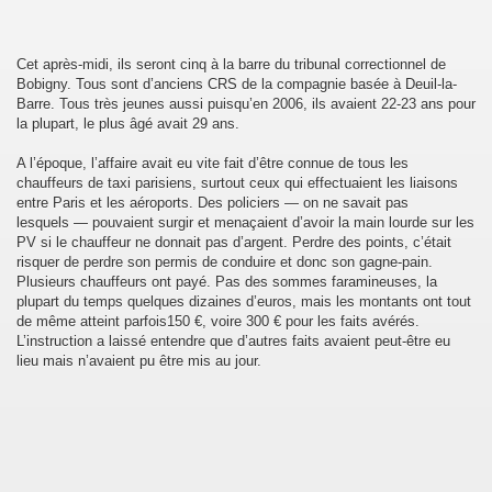
Cet après-midi, ils seront cinq à la barre du tribunal correctionnel de
Bobigny. Tous sont d’anciens CRS de la compagnie basée à Deuil-la-
DE MONTREAL 2013
Barre. Tous très jeunes aussi puisqu’en 2006, ils avaient 22-23 ans pour
la plupart, le plus âgé avait 29 ans.
A l’époque, l’affaire avait eu vite fait d’être connue de tous les
chauffeurs de taxi parisiens, surtout ceux qui effectuaient les liaisons
entre Paris et les aéroports. Des policiers — on ne savait pas
lesquels — pouvaient surgir et menaçaient d’avoir la main lourde sur les
 DES ETRANGERS ET DU DROIT D'ASILE
PV si le chauffeur ne donnait pas d’argent. Perdre des points, c’était
risquer de perdre son permis de conduire et donc son gagne-pain.
PPORT 2011
Plusieurs chauffeurs ont payé. Pas des sommes faramineuses, la
plupart du temps quelques dizaines d’euros, mais les montants ont tout
de même atteint parfois150 €, voire 300 € pour les faits avérés.
OITS HUMAINS 2012
L’instruction a laissé entendre que d’autres faits avaient peut-être eu
lieu mais n’avaient pu être mis au jour.
..
E