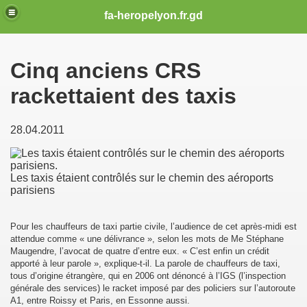
fa-heropelyon.fr.gd
Cinq anciens CRS
rackettaient des taxis
28.04.2011
Les taxis étaient contrôlés sur le chemin des aéroports
parisiens
COMBAT
Pour les chauffeurs de taxi partie civile, l’audience de cet après-midi est
attendue comme « une délivrance », selon les mots de Me Stéphane
ME
Maugendre, l’avocat de quatre d’entre eux. « C’est enfin un crédit
apporté à leur parole », explique-t-il. La parole de chauffeurs de taxi,
E LA POLICE DE 2005 A 2012
tous d’origine étrangère, qui en 2006 ont dénoncé à l’IGS (l’inspection
générale des services) le racket imposé par des policiers sur l’autoroute
A1, entre Roissy et Paris, en Essonne aussi.
13 CLERMONT FERRAND